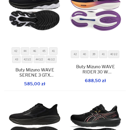
42
44
46
45
41
42
40
39
41
40 1/2
43
42 1/2
44 1/2
46 1/2
Buty Mizuno WAVE
Buty Mizuno WAVE
RIDER 30 W
SERENE 3 GTX
J1GW262074
W magazynie
W magazynie
J1GM265852
688,50 zł
585,00 zł
Dodaj do koszyka
Dodaj do koszyka