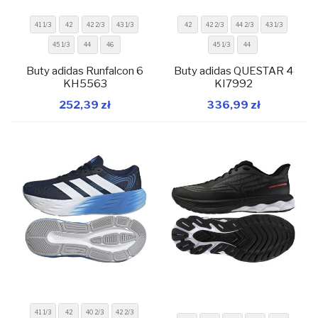
41 1/3
42
42 2/3
43 1/3
42
42 2/3
44 2/3
43 1/3
45 1/3
44
46
45 1/3
44
Buty adidas Runfalcon 6
Buty adidas QUESTAR 4
KH5563
KI7992
W magazynie
W magazynie
252,39 zł
336,99 zł
Dodaj do koszyka
Dodaj do koszyka
41 1/3
42
40 2/3
42 2/3