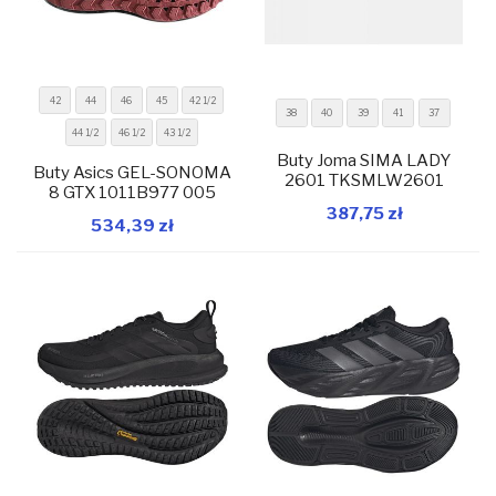
42
44
46
45
42 1/2
38
40
39
41
37
44 1/2
46 1/2
43 1/2
Buty Joma SIMA LADY
Buty Asics GEL-SONOMA
2601 TKSMLW2601
8 GTX 1011B977 005
W magazynie
W magazynie
387,75 zł
534,39 zł
Dodaj do koszyka
Dodaj do koszyka