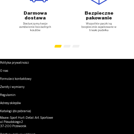
Darmowa
Bezpieczne
dostawa
pakowanie
Dostarczymy twoje
Wszystkie paczki są
zamówienie bez żadnych
bezpiecznie zapakowane w
kosztów
trwałe pudełka
Polityka prywatności
O nas
Formularz kontaktowy
Zwroty i wymiany
Regulamin
Adresy sklepów
Katalogi (do pobrania)
Maaw-Sport Hurt-Detal-Art. Sportowe
ul. Piłsudskiego 2
37-200 Przeworsk