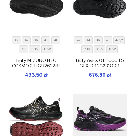
42
44
46
45
41
42
44
46
45
42 1/2
43
42 1/2
44 1/2
44 1/2
46 1/2
43 1/2
Buty MIZUNO NEO
Buty Asics GT-1000 15
COSMO 2 J1GU261281
GTX 1011C233 001
W magazynie
W magazynie
493,50 zł
676,80 zł
Dodaj do koszyka
Dodaj do koszyka