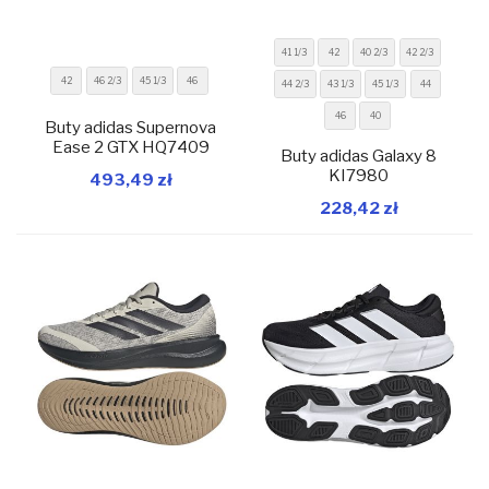
41 1/3
42
40 2/3
42 2/3
42
46 2/3
45 1/3
46
44 2/3
43 1/3
45 1/3
44
46
40
Buty adidas Supernova
Ease 2 GTX HQ7409
W magazynie
W magazynie
Buty adidas Galaxy 8
KI7980
493,49 zł
Dodaj do koszyka
Dodaj do koszyka
228,42 zł