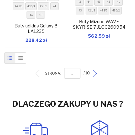
42
44
46
45
41
44 2/3
43 1/3
45 1/3
44
43
42 1/2
44 1/2
46 1/2
46
40
Buty Mizuno WAVE
W magazynie
W magazynie
Buty adidas Galaxy 8
SKYRISE 7 J1GC260954
LA1235
562,59 zł
Dodaj do koszyka
Dodaj do koszyka
228,42 zł
SIATKA
LISTA
STRONA:
/ 10
DLACZEGO ZAKUPY U NAS ?