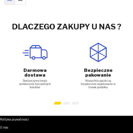
SIATKA
LISTA
DLACZEGO ZAKUPY U NAS ?
Darmowa
Bezpieczne
dostawa
pakowanie
Dostarczymy twoje
Wszystkie paczki są
zamówienie bez żadnych
bezpiecznie zapakowane w
kosztów
trwałe pudełka
Polityka prywatności
O nas