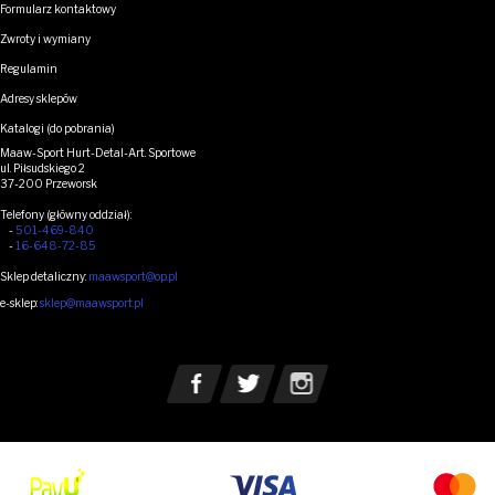
Formularz kontaktowy
Zwroty i wymiany
Regulamin
Adresy sklepów
Katalogi (do pobrania)
Maaw-Sport Hurt-Detal-Art. Sportowe
ul. Piłsudskiego 2
37-200 Przeworsk
Telefony (główny oddział):
-
501-469-840
-
16-648-72-85
Sklep detaliczny:
maawsport@op.pl
e-sklep:
sklep@maawsport.pl
MEDIA SPOŁECZNOŚCIOWE
Zobacz nasz Facebook
Zobacz nasz Twitter
See our Instagram