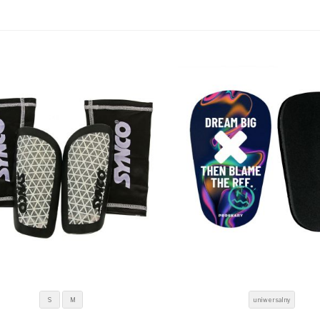
S
M
uniwersalny