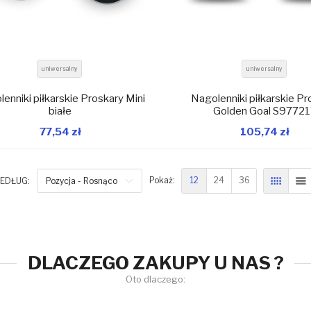
uniwersalny
uniwersalny
enniki piłkarskie Proskary Mini
Nagolenniki piłkarskie Pr
białe
Golden Goal S9772
77,54 zł
105,74 zł
W magazynie
W 
Dodaj do koszyka
Dodaj do koszyka
12
24
36
EDŁUG:
Pozycja - Rosnąco
Pokaż:
SIATKA
L
DLACZEGO ZAKUPY U NAS ?
Oto dlaczego: