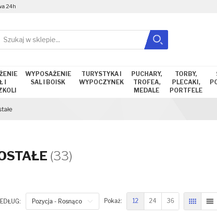
wa 24h
Szukaj
Zamknij wyszukiwanie
ŻENIE
WYPOSAŻENIE
TURYSTYKA I
PUCHARY,
TORBY,
 I
SAL I BOISK
WYPOCZYNEK
TROFEA,
PLECAKI,
P
ZKOLI
MEDALE
PORTFELE
stałe
OSTAŁE
(33)
12
24
36
EDŁUG:
Pozycja - Rosnąco
Pokaż:
SIATKA
L