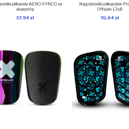
enniki piłkarski AERO SYNCO ze
Nagolenniki piłkarskie Pr
skarpetą
Offside 12x8
37,94 zł
91,64 zł
W magazynie
W 
Dodaj do koszyka
Dodaj do koszyka