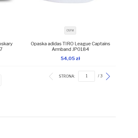
OSFM
oskary
Opaska adidas TIRO League Captains
17
Armband JP0184
54,05 zł
magazynie
W magazynie
Dodaj do koszyka
STRONA:
/ 3
ISTA