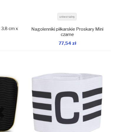
uniwersalny
 3,8 cm x
Nagolenniki piłkarskie Proskary Mini
czarne
77,54 zł
magazynie
W magazynie
Dodaj do koszyka