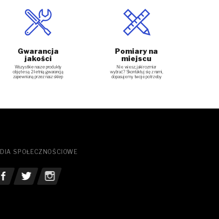
Gwarancja
Pomiary na
jakości
miejscu
Nie wiesz, jaki rozmiar
Wszystkie nasze produkty
wybrać? Skontaktuj się z nami,
objęte są 2-letnią gwarancją
dopasujemy twoje potrzeby
zapewnianą przez nasz sklep
DIA SPOŁECZNOŚCIOWE
bacz nasz Facebook
Zobacz nasz Twitter
See our Instagram