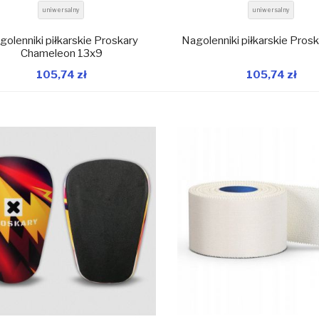
uniwersalny
uniwersalny
golenniki piłkarskie Proskary
Nagolenniki piłkarskie Prosk
Chameleon 13x9
105,74 zł
105,74 zł
W magazynie
W 
Dodaj do koszyka
Dodaj do koszyka