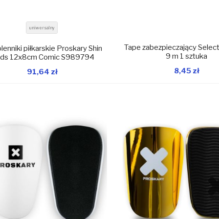
uniwersalny
Tape zabezpieczający Select
enniki piłkarskie Proskary Shin
9 m 1 sztuka
ds 12x8cm Comic S989794
8,45 zł
91,64 zł
W magazynie
W 
Dodaj do koszyka
Dodaj do koszyka