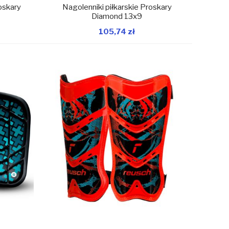
oskary
Nagolenniki piłkarskie Proskary
Diamond 13x9
105,74 zł
magazynie
W magazynie
Dodaj do koszyka