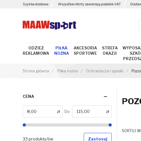
Szybka dostawa
Wszystkie oferty zawierają podatek VAT
Dosta
ODZIEŻ
PIŁKA
AKCESORIA
STREFA
WYPOSA
REKLAMOWA
NOŻNA
SPORTOWE
OKAZJI
SZKÓŁ
PRZEDS
Strona główna
Piłka nożna
Ochraniacze i opaski
Pozo
CENA
POZ
zł
Do
zł
Od
SORTUJ W
33 produkty/ów
Zastosuj