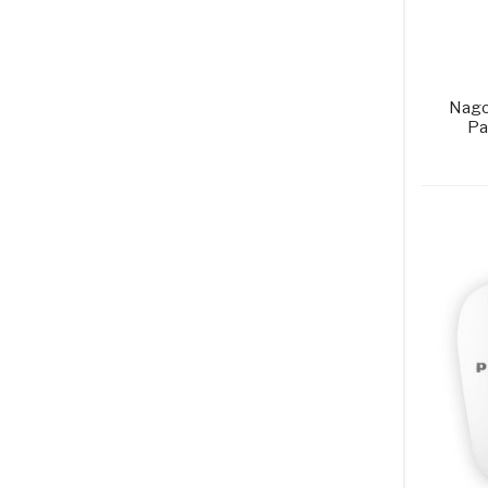
Nagol
Pa