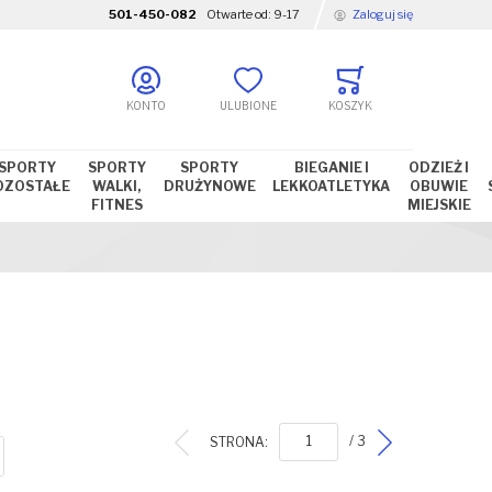
501-450-082
Otwarte od:
9-17
Zaloguj się
KONTO
ULUBIONE
KOSZYK
SPORTY
SPORTY
SPORTY
BIEGANIE I
ODZIEŻ I
OZOSTAŁE
WALKI,
DRUŻYNOWE
LEKKOATLETYKA
OBUWIE
FITNES
MIEJSKIE
STRONA:
/ 3
ISTA