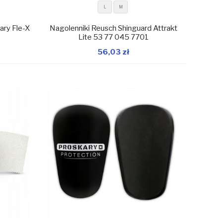
L
M
ary Fle-X
Nagolenniki Reusch Shinguard Attrakt
Lite 53 77 045 7701
56,03 zł
magazynie
W magazynie
Dodaj do koszyka