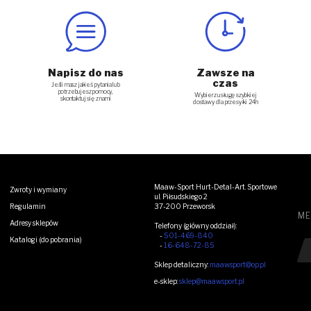
Napisz do nas
Zawsze na
czas
Jeśli masz jakieś pytania lub
potrzebujesz pomocy,
Wybierz usługę szybkiej
skontaktuj się z nami
dostawy dla przesyłki 24h
Maaw-Sport Hurt-Detal-Art. Sportowe
Zwroty i wymiany
ul. Piłsudskiego 2
Regulamin
37-200 Przeworsk
ME
Adresy sklepów
Telefony (główny oddział):
-
501-469-840
Katalogi (do pobrania)
Zo
-
16-648-72-85
Sklep detaliczny:
maawsport@op.pl
e-sklep:
sklep@maawsport.pl