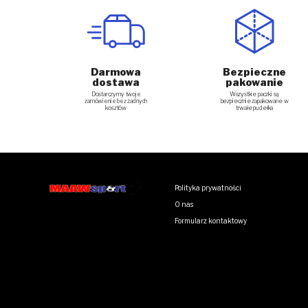
Darmowa
Bezpieczne
dostawa
pakowanie
Dostarczymy twoje
Wszystkie paczki są
zamówienie bez żadnych
bezpiecznie zapakowane w
kosztów
trwałe pudełka
Polityka prywatności
O nas
Formularz kontaktowy