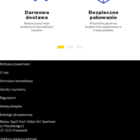
Darmowa
Bezpieczne
dostawa
pakowanie
Dostarczymy twoje
Wszystkie paczki są
zamówienie bez żadnych
bezpiecznie zapakowane w
kosztów
trwałe pudełka
Polityka prywatności
O nas
Formularz kontaktowy
Zwroty i wymiany
Regulamin
Adresy sklepów
Katalogi (do pobrania)
Maaw-Sport Hurt-Detal-Art. Sportowe
ul. Piłsudskiego 2
37-200 Przeworsk
Telefony (główny oddział):