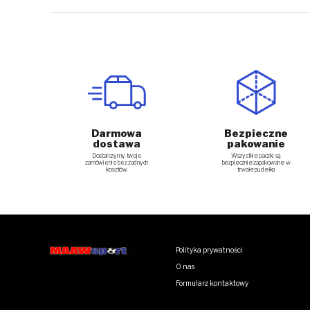
Darmowa
Bezpieczne
dostawa
pakowanie
Dostarczymy twoje
Wszystkie paczki są
zamówienie bez żadnych
bezpiecznie zapakowane w
kosztów
trwałe pudełka
Polityka prywatności
O nas
Formularz kontaktowy