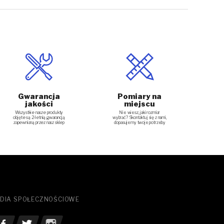
Gwarancja
Pomiary na
jakości
miejscu
Nie wiesz, jaki rozmiar
Wszystkie nasze produkty
wybrać? Skontaktuj się z nami,
objęte są 2-letnią gwarancją
dopasujemy twoje potrzeby
zapewnianą przez nasz sklep
DIA SPOŁECZNOŚCIOWE
bacz nasz Facebook
Zobacz nasz Twitter
See our Instagram