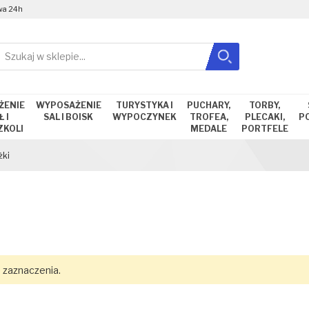
wa 24h
Szukaj
Zamknij wyszukiwanie
ŻENIE
WYPOSAŻENIE
TURYSTYKA I
PUCHARY,
TORBY,
 I
SAL I BOISK
WYPOCZYNEK
TROFEA,
PLECAKI,
P
ZKOLI
MEDALE
PORTFELE
żki
 zaznaczenia.