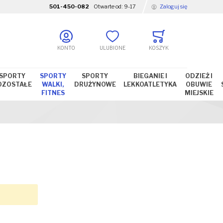
501-450-082
Otwarte od:
9-17
Zaloguj się
KONTO
ULUBIONE
KOSZYK
SPORTY
SPORTY
SPORTY
BIEGANIE I
ODZIEŻ I
OZOSTAŁE
WALKI,
DRUŻYNOWE
LEKKOATLETYKA
OBUWIE
FITNES
MIEJSKIE