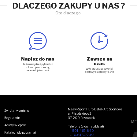
DLACZEGO ZAKUPY U NAS ?
Oto dlaczego:
Napisz do nas
Zawsze na
czas
Jeśli masz jakieś pytania lub
potrzebujesz pomocy,
Wybierz usługę szybkiej
skontaktuj się z nami
dostawy dla przesyłki 24h
Maaw-Sport Hurt-Detal-Art. Sportowe
Zwroty i wymiany
ul. Piłsudskiego 2
Regulamin
37-200 Przeworsk
ME
Adresy sklepów
Telefony (główny oddział):
-
501-469-840
Katalogi (do pobrania)
Zo
-
16-648-72-85