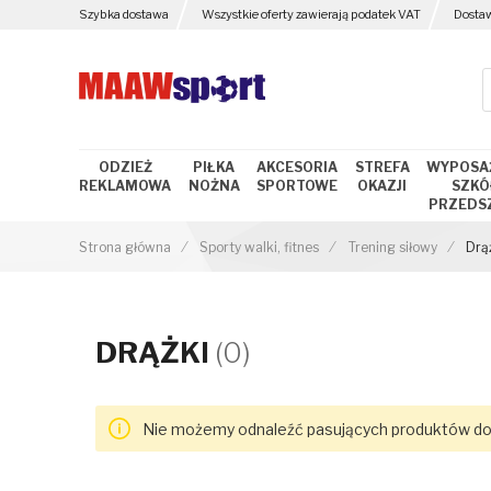
Szybka dostawa
Wszystkie oferty zawierają podatek VAT
Dosta
ODZIEŻ
PIŁKA
AKCESORIA
STREFA
WYPOSA
REKLAMOWA
NOŻNA
SPORTOWE
OKAZJI
SZKÓŁ
PRZEDS
Strona główna
Sporty walki, fitnes
Trening siłowy
Drą
DRĄŻKI
(0)
Nie możemy odnaleźć pasujących produktów do