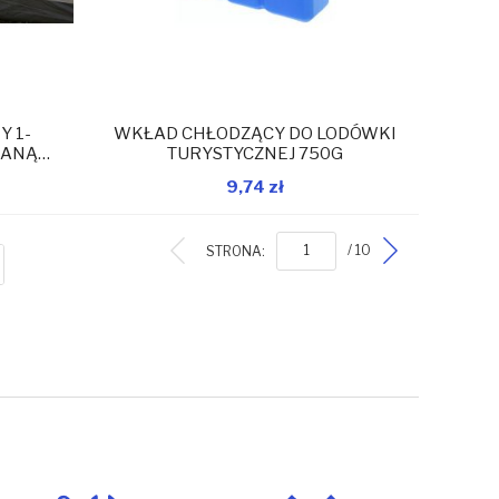
 1-
WKŁAD CHŁODZĄCY DO LODÓWKI
WANĄ
TURYSTYCZNEJ 750G
9x22CM
9,74 zł
magazynie
W magazynie
Dodaj do koszyka
STRONA:
/ 10
ISTA