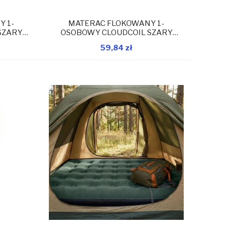
 1-
MATERAC FLOKOWANY 1-
SZARY
OSOBOWY CLOUDCOIL SZARY
38
191x73x22CM 24637
59,84 zł
magazynie
W magazynie
Dodaj do koszyka