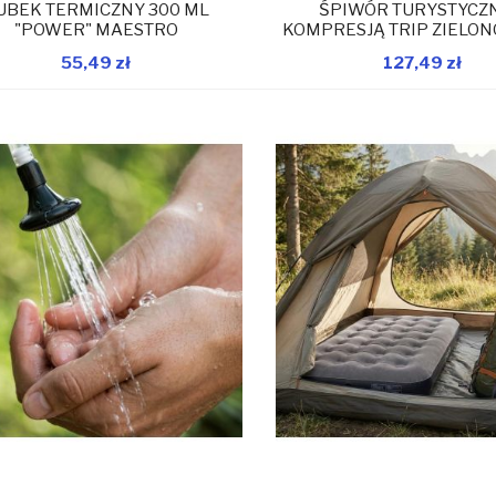
UBEK TERMICZNY 300 ML
ŚPIWÓR TURYSTYCZN
"POWER" MAESTRO
KOMPRESJĄ TRIP ZIELON
210X80X50CM ENERO
55,49 zł
127,49 zł
W magazynie
W 
Dodaj do koszyka
Dodaj do koszyka