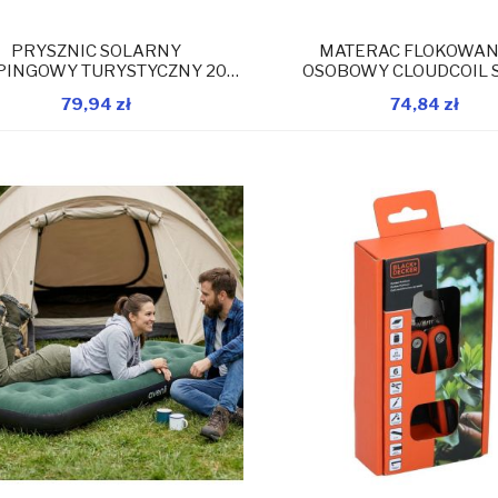
PRYSZNIC SOLARNY
MATERAC FLOKOWANY
INGOWY TURYSTYCZNY 20L
OSOBOWY CLOUDCOIL 
REDCLIFFS
191x99x22CM 246
79,94 zł
74,84 zł
W magazynie
W 
Dodaj do koszyka
Dodaj do koszyka