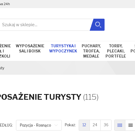
wa 24h
Szukaj
Zamknij wyszukiwanie
ŻENIE
WYPOSAŻENIE
TURYSTYKA I
PUCHARY,
TORBY,
 I
SAL I BOISK
WYPOCZYNEK
TROFEA,
PLECAKI,
P
ZKOLI
MEDALE
PORTFELE
sty
OSAŻENIE TURYSTY
(115)
12
24
36
EDŁUG:
Pozycja - Rosnąco
Pokaż:
SIATKA
L