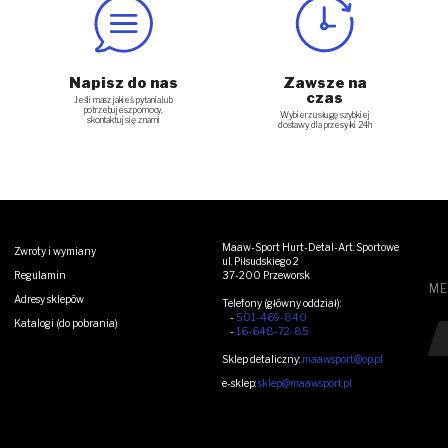
Napisz do nas
Zawsze na
czas
Jeśli masz jakieś pytania lub
potrzebujesz pomocy,
Wybierz usługę szybkiej
skontaktuj się z nami
dostawy dla przesyłki 24h
Maaw-Sport Hurt-Detal-Art. Sportowe
Zwroty i wymiany
ul. Piłsudskiego 2
Regulamin
37-200 Przeworsk
ME
Adresy sklepów
Telefony (główny oddział):
-
501-469-840
Katalogi (do pobrania)
Zo
-
16-648-72-85
Sklep detaliczny:
maawsport@op.pl
e-sklep:
sklep@maawsport.pl