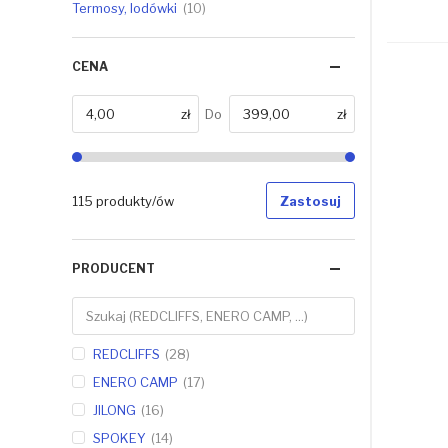
Termosy, lodówki
10
CENA
zł
Do
zł
Od
115 produkty/ów
Zastosuj
PRODUCENT
REDCLIFFS
28
ENERO CAMP
17
JILONG
16
SPOKEY
14