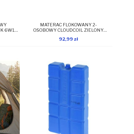
OWY
MATERAC FLOKOWANY 2-
YK 6W1
OSOBOWY CLOUDCOIL ZIELONY
191x137x22CM 24644
92,99 zł
magazynie
W magazynie
Dodaj do koszyka