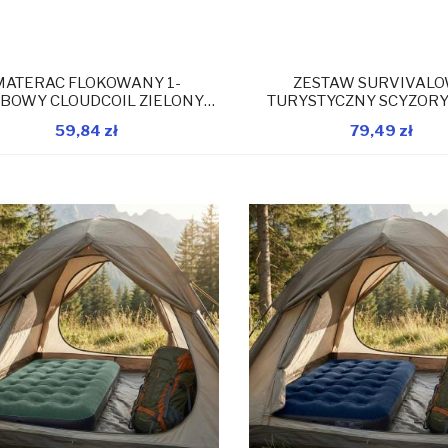
MATERAC FLOKOWANY 1-
ZESTAW SURVIVAL
BOWY CLOUDCOIL ZIELONY
TURYSTYCZNY SCYZOR
191x73x22CM 24642
BLACK + DECKER
59,84 zł
79,49 zł
W magazynie
W 
Dodaj do koszyka
Dodaj do koszyka