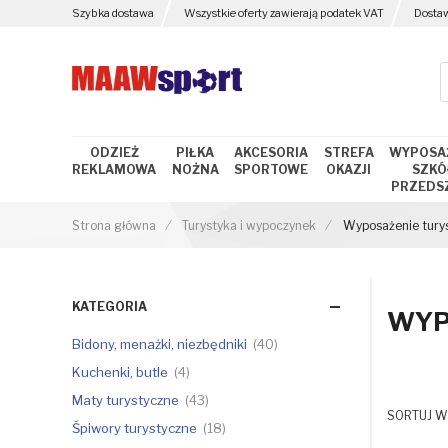
Szybka dostawa
Wszystkie oferty zawierają podatek VAT
Dosta
ODZIEŻ
PIŁKA
AKCESORIA
STREFA
WYPOSA
REKLAMOWA
NOŻNA
SPORTOWE
OKAZJI
SZKÓŁ
PRZEDS
Strona główna
Turystyka i wypoczynek
Wyposażenie tury
KATEGORIA
WYP
Bidony, menażki, niezbędniki
40
Kuchenki, butle
4
Maty turystyczne
43
SORTUJ W
Śpiwory turystyczne
18