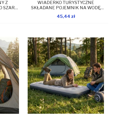
Y Z
WIADERKO TURYSTYCZNE
O SZARY
SKŁADANE POJEMNIK NA WODĘ
 CAMP
OKRĄGŁE 8L SZARY REDCLIFFS
45,44 zł
magazynie
W magazynie
Dodaj do koszyka