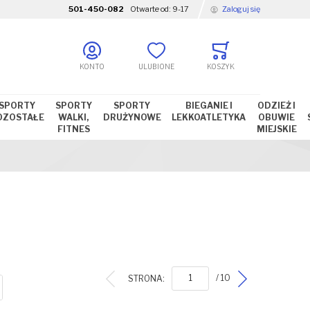
501-450-082
Otwarte od:
9-17
Zaloguj się
KONTO
ULUBIONE
KOSZYK
SPORTY
SPORTY
SPORTY
BIEGANIE I
ODZIEŻ I
OZOSTAŁE
WALKI,
DRUŻYNOWE
LEKKOATLETYKA
OBUWIE
FITNES
MIEJSKIE
STRONA:
/ 10
ISTA