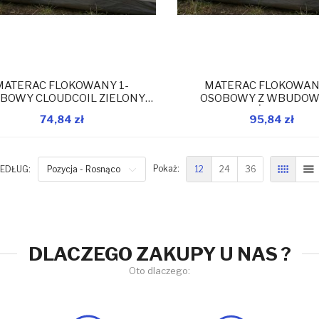
MATERAC FLOKOWANY 1-
MATERAC FLOKOWANY
BOWY CLOUDCOIL ZIELONY
OSOBOWY Z WBUDO
191x99x22CM 24643
POMPKĄ NOŻNĄ 191x9
74,84 zł
95,84 zł
24679
W magazynie
W 
Dodaj do koszyka
Dodaj do koszyka
12
24
36
EDŁUG:
Pozycja - Rosnąco
Pokaż:
SIATKA
L
DLACZEGO ZAKUPY U NAS ?
Oto dlaczego: