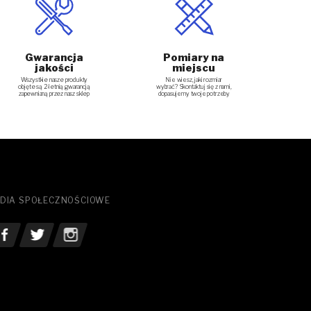
Gwarancja
Pomiary na
jakości
miejscu
Nie wiesz, jaki rozmiar
Wszystkie nasze produkty
wybrać? Skontaktuj się z nami,
objęte są 2-letnią gwarancją
dopasujemy twoje potrzeby
zapewnianą przez nasz sklep
DIA SPOŁECZNOŚCIOWE
bacz nasz Facebook
Zobacz nasz Twitter
See our Instagram