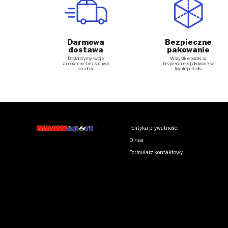
Darmowa
Bezpieczne
dostawa
pakowanie
Dostarczymy twoje
Wszystkie paczki są
zamówienie bez żadnych
bezpiecznie zapakowane w
kosztów
trwałe pudełka
Polityka prywatności
O nas
Formularz kontaktowy