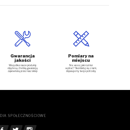
Gwarancja
Pomiary na
jakości
miejscu
Nie wiesz, jaki rozmiar
Wszystkie nasze produkty
wybrać? Skontaktuj się z nami,
objęte są 2-letnią gwarancją
dopasujemy twoje potrzeby
zapewnianą przez nasz sklep
DIA SPOŁECZNOŚCIOWE
bacz nasz Facebook
Zobacz nasz Twitter
See our Instagram