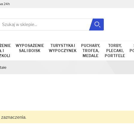
wa 24h
Szukaj
Zamknij wyszukiwanie
ŻENIE
WYPOSAŻENIE
TURYSTYKA I
PUCHARY,
TORBY,
 I
SAL I BOISK
WYPOCZYNEK
TROFEA,
PLECAKI,
P
ZKOLI
MEDALE
PORTFELE
tałe
 zaznaczenia.