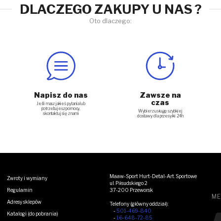
DLACZEGO ZAKUPY U NAS ?
Oto dlaczego:
Napisz do nas
Zawsze na
czas
Jeśli masz jakieś pytania lub
potrzebujesz pomocy,
Wybierz usługę szybkiej
skontaktuj się z nami
dostawy dla przesyłki 24h
Maaw-Sport Hurt-Detal-Art. Sportowe
Zwroty i wymiany
ul. Piłsudskiego 2
Regulamin
37-200 Przeworsk
ME
Adresy sklepów
Telefony (główny oddział):
-
501-469-840
Katalogi (do pobrania)
Zo
-
16-648-72-85