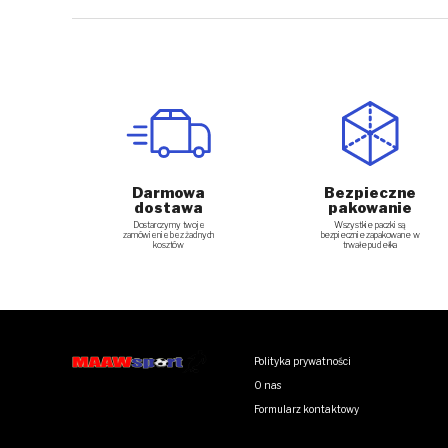
Darmowa
Bezpieczne
dostawa
pakowanie
Dostarczymy twoje
Wszystkie paczki są
zamówienie bez żadnych
bezpiecznie zapakowane w
kosztów
trwałe pudełka
Polityka prywatności
O nas
Formularz kontaktowy