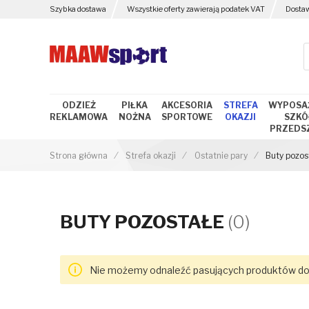
Szybka dostawa
Wszystkie oferty zawierają podatek VAT
Dosta
ODZIEŻ
PIŁKA
AKCESORIA
STREFA
WYPOSA
REKLAMOWA
NOŻNA
SPORTOWE
OKAZJI
SZKÓŁ
PRZEDS
Strona główna
Strefa okazji
Ostatnie pary
Buty pozos
BUTY POZOSTAŁE
(0)
Nie możemy odnaleźć pasujących produktów do