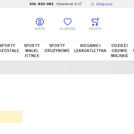
501-450-082
Otwarte od:
9-17
Zaloguj się
KONTO
ULUBIONE
KOSZYK
SPORTY
SPORTY
SPORTY
BIEGANIE I
ODZIEŻ I
OZOSTAŁE
WALKI,
DRUŻYNOWE
LEKKOATLETYKA
OBUWIE
FITNES
MIEJSKIE