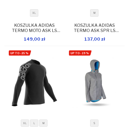
XL
M
KOSZULKA ADIDAS
KOSZULKA ADIDAS
TERMO MOTO ASK LS
TERMO ASK SPR LS
DZ7378
DW8481
149,00 zł
137,00 zł
W magazynie
W magazynie
Dodaj do koszyka
Dodaj do koszyka
UP TO
-
25
%
UP TO
-
19
%
XL
L
M
S