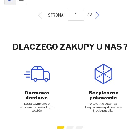
SIATKA
LISTA
STRONA:
/ 2
DLACZEGO ZAKUPY U NAS ?
Darmowa
Bezpieczne
dostawa
pakowanie
Dostarczymy twoje
Wszystkie paczki są
zamówienie bez żadnych
bezpiecznie zapakowane w
kosztów
trwałe pudełka