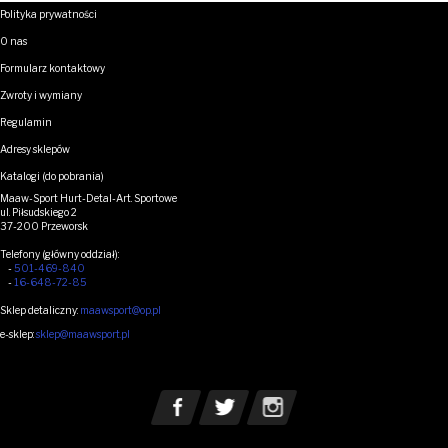
Polityka prywatności
O nas
Formularz kontaktowy
Zwroty i wymiany
Regulamin
Adresy sklepów
Katalogi (do pobrania)
Maaw-Sport Hurt-Detal-Art. Sportowe
ul. Piłsudskiego 2
37-200 Przeworsk
Telefony (główny oddział):
-
501-469-840
-
16-648-72-85
Sklep detaliczny:
maawsport@op.pl
e-sklep:
sklep@maawsport.pl
MEDIA SPOŁECZNOŚCIOWE
Zobacz nasz Facebook
Zobacz nasz Twitter
See our Instagram