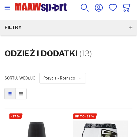
FILTRY
ODZIEŻ I DODATKI
(13)
SORTUJ WEDŁUG:
Pozycja - Rosnąco
SIATKA
LISTA
-
37
%
UP TO
-
27
%