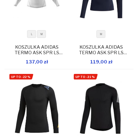
L
M
M
KOSZULKA ADIDAS
KOSZULKA ADIDAS
TERMO ASK SPR LS
TERMO ASK SPR LS
DW8484
EA2786
137,00 zł
119,00 zł
W magazynie
W magazynie
Dodaj do koszyka
Dodaj do koszyka
UP TO
-
22
%
UP TO
-
21
%