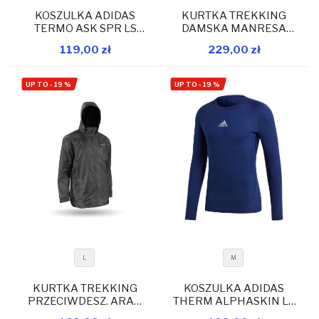
KOSZULKA ADIDAS
KURTKA TREKKING
TERMO ASK SPR LS
DAMSKA MANRESA
DW4147
CAMPUS SZARY
119,00 zł
229,00 zł
W magazynie
W magazynie
MELANŻ
Dodaj do koszyka
Dodaj do koszyka
UP TO
-
19
%
UP TO
-
19
%
L
M
KURTKA TREKKING
KOSZULKA ADIDAS
PRZECIWDESZ. ARAN
THERM ALPHASKIN LS
CAMPUS CZARNY
CW9489