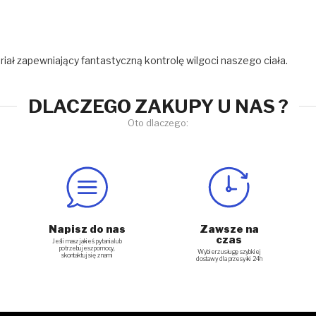
riał zapewniający fantastyczną kontrolę wilgoci naszego ciała.
DLACZEGO ZAKUPY U NAS ?
Oto dlaczego:
Napisz do nas
Zawsze na
czas
Jeśli masz jakieś pytania lub
potrzebujesz pomocy,
Wybierz usługę szybkiej
skontaktuj się z nami
dostawy dla przesyłki 24h