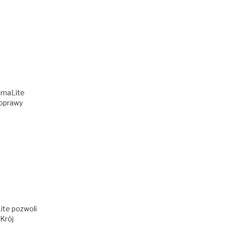
limaLite
poprawy
ite pozwoli
Krój