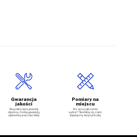
Gwarancja
Pomiary na
jakości
miejscu
Nie wiesz, jaki rozmiar
Wszystkie nasze produkty
wybrać? Skontaktuj się z nami,
objęte są 2-letnią gwarancją
dopasujemy twoje potrzeby
zapewnianą przez nasz sklep