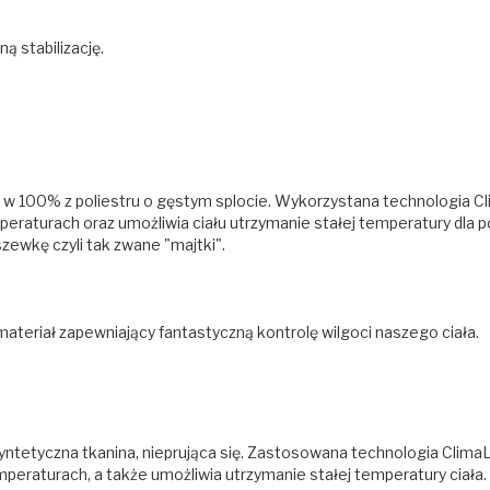
ą stabilizację.
a w 100% z poliestru o gęstym splocie. Wykorzystana technologia C
eraturach oraz umożliwia ciału utrzymanie stałej temperatury dla 
ewkę czyli tak zwane "majtki".
teriał zapewniający fantastyczną kontrolę wilgoci naszego ciała.
yntetyczna tkanina, nieprująca się. Zastosowana technologia ClimaL
eraturach, a także umożliwia utrzymanie stałej temperatury ciała. 