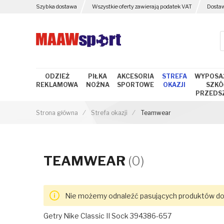
Szybka dostawa
Wszystkie oferty zawierają podatek VAT
Dosta
ODZIEŻ
PIŁKA
AKCESORIA
STREFA
WYPOSA
REKLAMOWA
NOŻNA
SPORTOWE
OKAZJI
SZKÓŁ
PRZEDS
Strona główna
Strefa okazji
Teamwear
TEAMWEAR
(0)
Nie możemy odnaleźć pasujących produktów do
Getry Nike Classic II Sock 394386-657