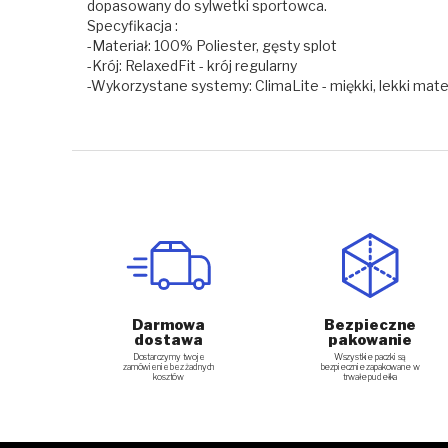
dopasowany do sylwetki sportowca.
Specyfikacja :
-Materiał: 100% Poliester, gęsty splot
-Krój: RelaxedFit - krój regularny
-Wykorzystane systemy: ClimaLite - miękki, lekki mate
Darmowa
Bezpieczne
dostawa
pakowanie
Dostarczymy twoje
Wszystkie paczki są
zamówienie bez żadnych
bezpiecznie zapakowane w
kosztów
trwałe pudełka