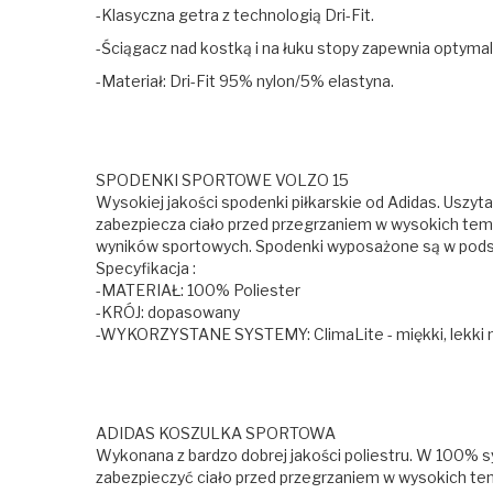
-Klasyczna getra z technologią Dri-Fit.
-Ściągacz nad kostką i na łuku stopy zapewnia optymaln
-Materiał: Dri-Fit 95% nylon/5% elastyna.
SPODENKI SPORTOWE VOLZO 15
Wysokiej jakości spodenki piłkarskie od Adidas. Uszyt
zabezpiecza ciało przed przegrzaniem w wysokich temp
wyników sportowych. Spodenki wyposażone są w podsz
Specyfikacja :
-MATERIAŁ: 100% Poliester
-KRÓJ: dopasowany
-WYKORZYSTANE SYSTEMY: ClimaLite - miękki, lekki ma
ADIDAS KOSZULKA SPORTOWA
Wykonana z bardzo dobrej jakości poliestru. W 100% s
zabezpieczyć ciało przed przegrzaniem w wysokich temp