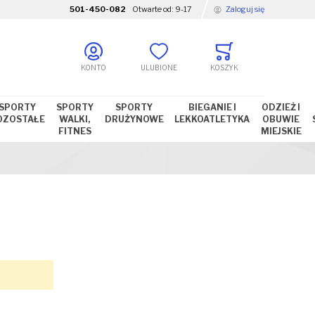
501-450-082
Otwarte od:
9-17
Zaloguj się
KONTO
ULUBIONE
KOSZYK
SPORTY
SPORTY
SPORTY
BIEGANIE I
ODZIEŻ I
OZOSTAŁE
WALKI,
DRUŻYNOWE
LEKKOATLETYKA
OBUWIE
FITNES
MIEJSKIE