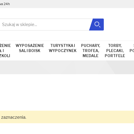
wa 24h
Szukaj
Zamknij wyszukiwanie
ŻENIE
WYPOSAŻENIE
TURYSTYKA I
PUCHARY,
TORBY,
 I
SAL I BOISK
WYPOCZYNEK
TROFEA,
PLECAKI,
P
ZKOLI
MEDALE
PORTFELE
 zaznaczenia.