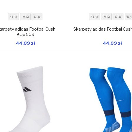
43-45
40-42
37-39
43-45
40-42
37-39
46-4
arpety adidas Footbal Cush
Skarpety adidas Footbal Cu
KQ9509
44,09 zł
44,09 zł
W magazynie
W 
Dodaj do koszyka
Dodaj do koszyka