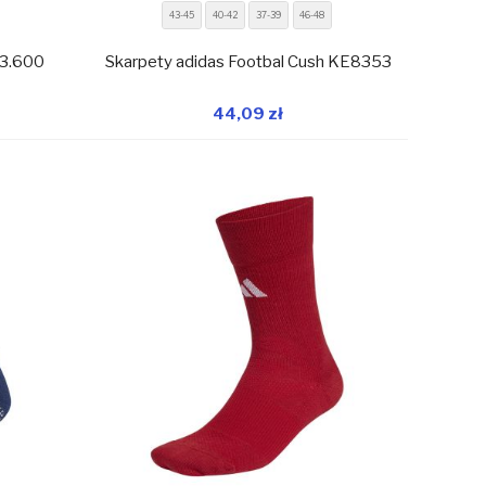
43-45
40-42
37-39
46-48
33.600
Skarpety adidas Footbal Cush KE8353
44,09 zł
magazynie
W magazynie
Dodaj do koszyka