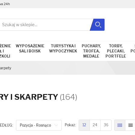
wa 24h
Szukaj
Zamknij wyszukiwanie
ŻENIE
WYPOSAŻENIE
TURYSTYKA I
PUCHARY,
TORBY,
 I
SAL I BOISK
WYPOCZYNEK
TROFEA,
PLECAKI,
P
ZKOLI
MEDALE
PORTFELE
karpety
RY I SKARPETY
(164)
12
24
36
EDŁUG:
Pozycja - Rosnąco
Pokaż:
SIATKA
L