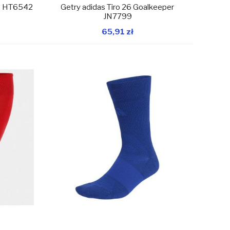
23 HT6542
Getry adidas Tiro 26 Goalkeeper
JN7799
65,91 zł
magazynie
W magazynie
Dodaj do koszyka