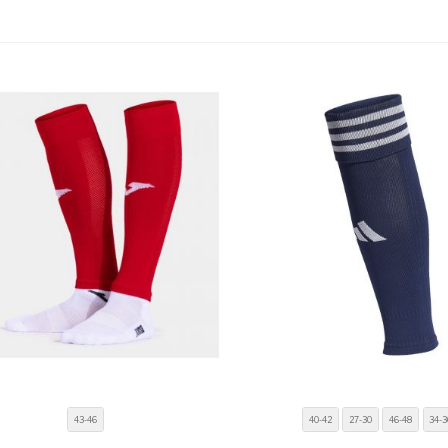
43-46
40-42
27-30
46-48
34-3