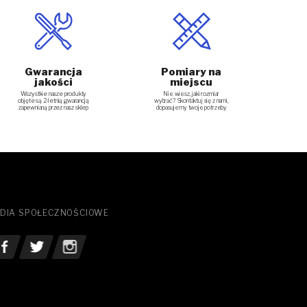
Gwarancja
Pomiary na
jakości
miejscu
Nie wiesz, jaki rozmiar
Wszystkie nasze produkty
wybrać? Skontaktuj się z nami,
objęte są 2-letnią gwarancją
dopasujemy twoje potrzeby
zapewnianą przez nasz sklep
DIA SPOŁECZNOŚCIOWE
bacz nasz Facebook
Zobacz nasz Twitter
See our Instagram