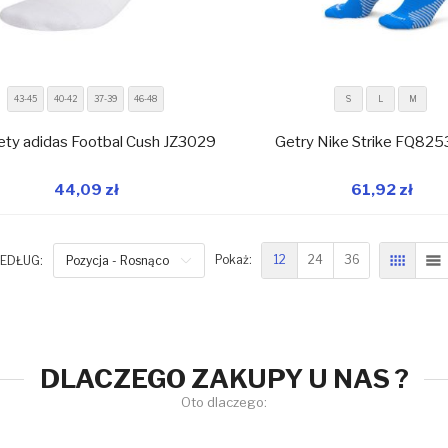
43-45
40-42
37-39
46-48
S
L
M
ety adidas Footbal Cush JZ3029
Getry Nike Strike FQ82
44,09 zł
61,92 zł
W magazynie
W 
Dodaj do koszyka
Dodaj do koszyka
12
24
36
EDŁUG:
Pozycja - Rosnąco
Pokaż:
SIATKA
L
DLACZEGO ZAKUPY U NAS ?
Oto dlaczego: