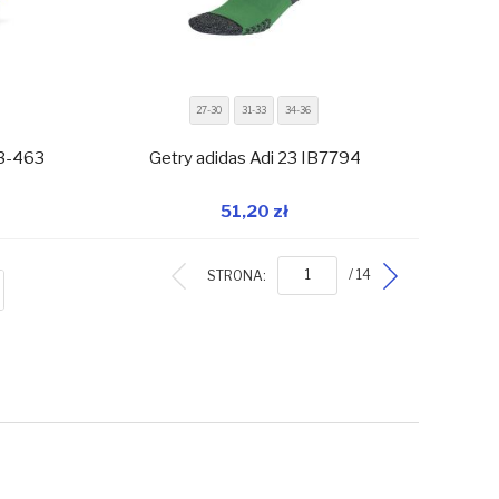
27-30
31-33
34-36
53-463
Getry adidas Adi 23 IB7794
51,20 zł
magazynie
W magazynie
Dodaj do koszyka
STRONA:
/ 14
ISTA