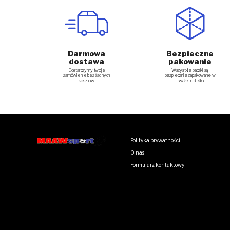
Darmowa
Bezpieczne
dostawa
pakowanie
Dostarczymy twoje
Wszystkie paczki są
zamówienie bez żadnych
bezpiecznie zapakowane w
kosztów
trwałe pudełka
Polityka prywatności
O nas
Formularz kontaktowy