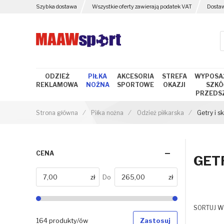
Szybka dostawa
Wszystkie oferty zawierają podatek VAT
Dosta
ODZIEŻ
PIŁKA
AKCESORIA
STREFA
WYPOSA
REKLAMOWA
NOŻNA
SPORTOWE
OKAZJI
SZKÓŁ
PRZEDS
Strona główna
Piłka nożna
Odzież piłkarska
Getry i s
CENA
GET
zł
Do
zł
Od
SORTUJ W
164 produkty/ów
Zastosuj