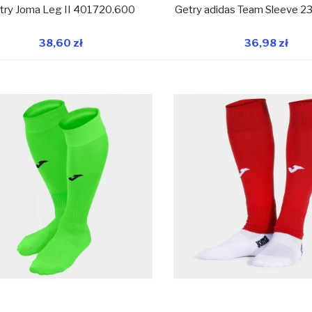
try Joma Leg II 401720.600
Getry adidas Team Sleeve 
38,60 zł
36,98 zł
W magazynie
W 
Dodaj do koszyka
Dodaj do koszyka