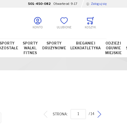
501-450-082
Otwarte od:
9-17
Zaloguj się
KONTO
ULUBIONE
KOSZYK
SPORTY
SPORTY
SPORTY
BIEGANIE I
ODZIEŻ I
OZOSTAŁE
WALKI,
DRUŻYNOWE
LEKKOATLETYKA
OBUWIE
FITNES
MIEJSKIE
STRONA:
/ 14
ISTA