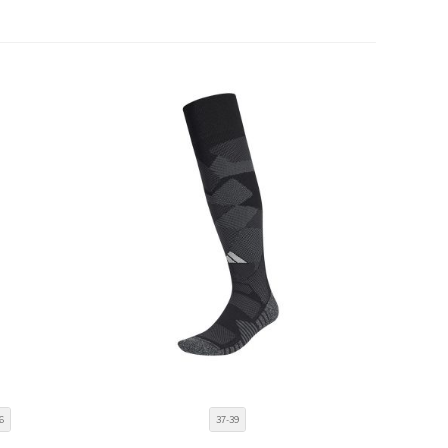
6
37-39