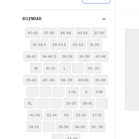
ROZMIAR
40-42
37-39
46-48
43-45
27-30
34-38,5
39-43,5
46-50
31-35
38-42
44-46,5
34-36
34-38
42-46
M
31-33
L
28 - 33
39-42
40 - 46
34 - 39
43-46
35-38
L/XL
S
S/M
XL
35-37
38-41
40-46
42-44
XS
23-26
27-31
28-33
33-36
34-39
35 - 38
44-46