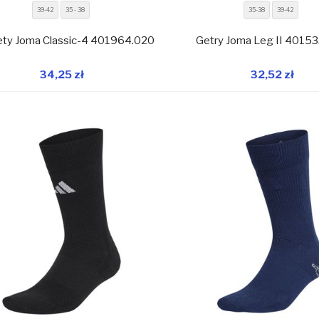
39-42
35 - 38
35-38
39-42
ety Joma Classic-4 401964.020
Getry Joma Leg II 4015
34,25 zł
32,52 zł
W magazynie
W 
Dodaj do koszyka
Dodaj do koszyka