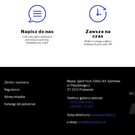
Napisz do nas
Zawsze na
czas
Jeśli masz jakieś pytania lub
potrzebujesz pomocy,
Wybierz usługę szybkiej
skontaktuj się z nami
dostawy dla przesyłki 24h
Maaw-Sport Hurt-Detal-Art. Sportowe
Zwroty i wymiany
ul. Piłsudskiego 2
Regulamin
37-200 Przeworsk
ME
Adresy sklepów
Telefony (główny oddział):
-
501-469-840
Katalogi (do pobrania)
Zo
-
16-648-72-85
Sklep detaliczny:
maawsport@op.pl
e-sklep:
sklep@maawsport.pl