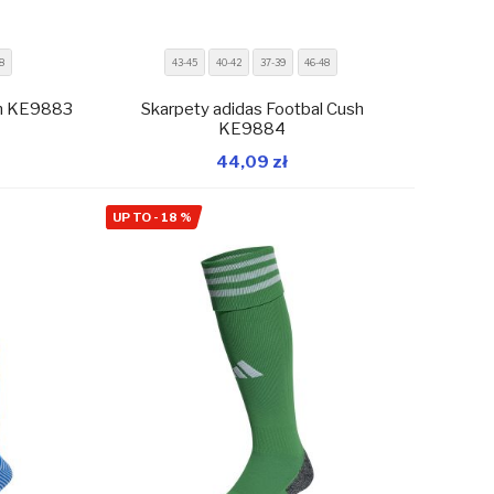
8
43-45
40-42
37-39
46-48
sh KE9883
Skarpety adidas Footbal Cush
KE9884
44,09 zł
magazynie
W magazynie
Dodaj do koszyka
UP TO
-
18
%