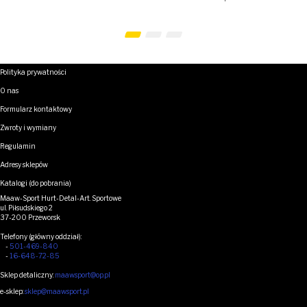
Polityka prywatności
O nas
Formularz kontaktowy
Zwroty i wymiany
Regulamin
Adresy sklepów
Katalogi (do pobrania)
Maaw-Sport Hurt-Detal-Art. Sportowe
ul. Piłsudskiego 2
37-200 Przeworsk
Telefony (główny oddział):
-
501-469-840
-
16-648-72-85
Sklep detaliczny:
maawsport@op.pl
e-sklep:
sklep@maawsport.pl