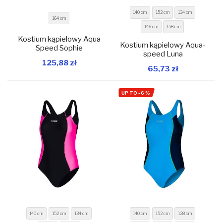
140 cm
152 cm
134 cm
164 cm
146 cm
158 cm
Kostium kąpielowy Aqua
Kostium kąpielowy Aqua-
Speed Sophie
speed Luna
W magazynie
W magazynie
125,88 zł
65,73 zł
Dodaj do koszyka
Dodaj do koszyka
UP TO
-
6
%
140 cm
152 cm
134 cm
140 cm
152 cm
128 cm