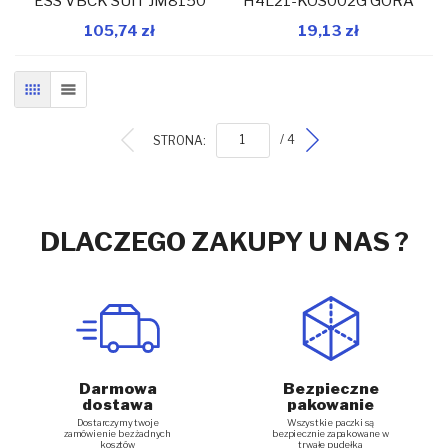
ESS VBCK SUIT JM8150
H4L21-KOS002G GÓRA
105,74 zł
19,13 zł
W magazynie
W magazynie
Dodaj do koszyka
Dodaj do koszyka
SIATKA
LISTA
STRONA:
/ 4
DLACZEGO ZAKUPY U NAS ?
Darmowa
Bezpieczne
dostawa
pakowanie
Dostarczymy twoje
Wszystkie paczki są
zamówienie bez żadnych
bezpiecznie zapakowane w
kosztów
trwałe pudełka