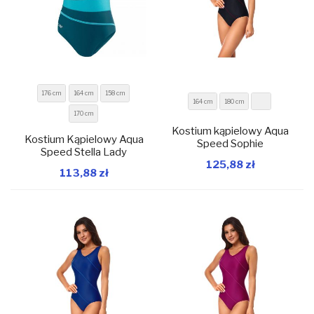
176 cm
164 cm
158 cm
164 cm
180 cm
170 cm
Kostium kąpielowy Aqua
Kostium Kąpielowy Aqua
Speed Sophie
Speed Stella Lady
W magazynie
W magazynie
125,88 zł
113,88 zł
Dodaj do koszyka
Dodaj do koszyka