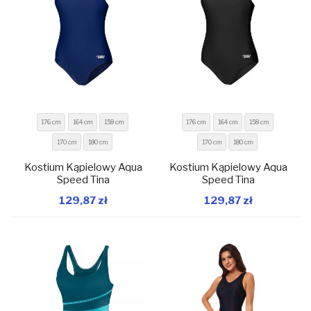
176 cm
164 cm
158 cm
176 cm
164 cm
158 cm
170 cm
180 cm
170 cm
180 cm
Kostium Kąpielowy Aqua
Kostium Kąpielowy Aqua
Speed Tina
Speed Tina
W magazynie
W magazynie
129,87 zł
129,87 zł
Dodaj do koszyka
Dodaj do koszyka